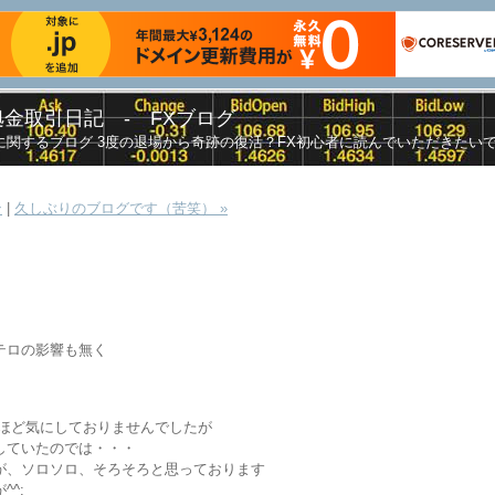
金取引日記 - FXブログ
関するブログ 3度の退場から奇跡の復活？FX初心者に読んでいただきたい
ン
|
久しぶりのブログです（苦笑） »
テロの影響も無く
れほど気にしておりませんでしたが
していたのでは・・・
が、ソロソロ、そろそろと思っております
^;