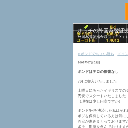
ホッチの外国為替証拠
外国為替証拠金取引（ＦＸ）に
« ポンドでちょい勝ち
|
メイ
2007年07月02日
ポンドはテロの影響なし
7月に突入いたしました
土曜日にあったイギリスでの
円安でスタートいたしました
（現在は少し円高ですが）
ポンド/円を決済した私はそ
ポジを保有している方は気に
円安が進みまくっております
多少、期待を含んでおりますが^