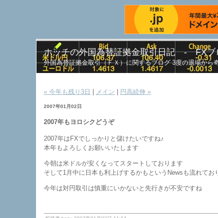
ホッチの外国為替証拠金取引日記 - FXブ
外国為替証拠金取引（ＦＸ）に関するブログ 3度の退場から
« 今年も残り3日
|
メイン
|
円高続伸 »
2007年01月02日
2007年もヨロシクどうぞ
2007年はFXでしっかりと儲けたいですね♪
本年もよろしくお願いいたします
今朝は米ドルが安くなってスタートしております
そして1月中に日本も利上げするかもというNewsも流れてお
今年は対円取引は慎重にいかないと先行きが不安ですね